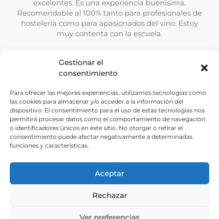
excelentes. Es una experiencia buenísima.
Recomendable al 100% tanto para profesionales de
hostelería como para apasionados del vino. Estoy
muy contenta con la escuela.
Paula Velasco Corominas
Gestionar el
consentimiento
Comprar en Confianza
Para ofrecer las mejores experiencias, utilizamos tecnologías como
las cookies para almacenar y/o acceder a la información del
Pagos 100% Seguros y Garantizados
dispositivo. El consentimiento para el uso de estas tecnologías nos
permitirá procesar datos como el comportamiento de navegación
Envío Rápido de Libros
o identificadores únicos en este sitio. No otorgar o retirar el
consentimiento puede afectar negativamente a determinadas
Rápida Ejecución de Pedidos
funciones y características.
Questions? Email us at info@rackandreturn.com or call us
Aceptar
at
+34 620 001 196 / +34 666 925 162
Rechazar
Política de Privacidad y de Cookies
|
Condiciones
Generales
Ver preferencias