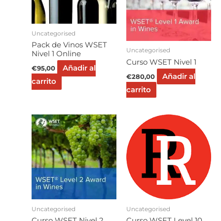
Uncategorised
Pack de Vinos WSET
Uncategorised
Nivel 1 Online
Curso WSET Nivel 1
Añadir al
€
95,00
Añadir al
€
280,00
carrito
carrito
Uncategorised
Uncategorised
Curso WSET Nivel 2
Curso WSET Level 10