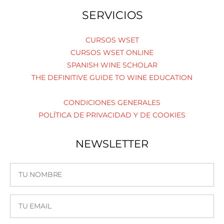
c
s
n
e
t
k
SERVICIOS
b
a
e
o
g
d
o
r
i
CURSOS WSET
k
a
n
CURSOS WSET ONLINE
m
SPANISH WINE SCHOLAR
THE DEFINITIVE GUIDE TO WINE EDUCATION
CONDICIONES GENERALES
POLÍTICA DE PRIVACIDAD Y DE COOKIES
NEWSLETTER