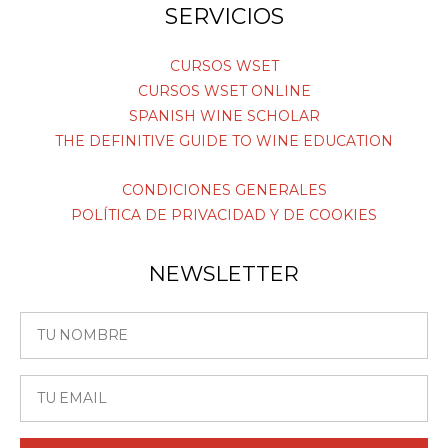
e
t
k
SERVICIOS
b
a
e
o
g
d
o
r
i
CURSOS WSET
k
a
n
CURSOS WSET ONLINE
m
SPANISH WINE SCHOLAR
THE DEFINITIVE GUIDE TO WINE EDUCATION
CONDICIONES GENERALES
POLÍTICA DE PRIVACIDAD Y DE COOKIES
NEWSLETTER