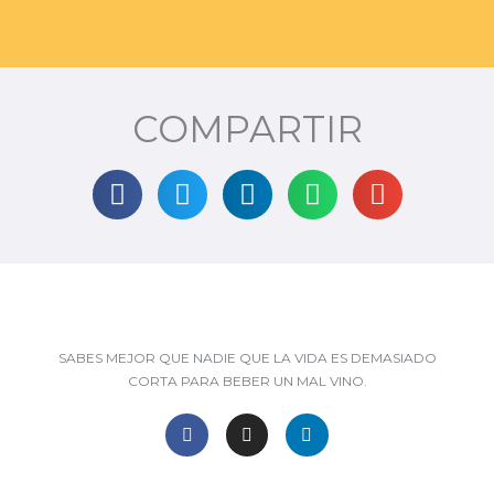
COMPARTIR
SABES MEJOR QUE NADIE QUE LA VIDA ES DEMASIADO
CORTA PARA BEBER UN MAL VINO.
F
I
L
a
n
i
c
s
n