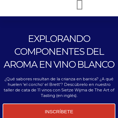
Ir
al
CURSOS WSET ONLINE
CURSOS WSET
¿POR QUÉ NOSOTROS?
ENGLISH (UK)
contenido
EXPLORANDO
COMPONENTES DEL
AROMA EN VINO BLANCO
¿Qué sabores resultan de la crianza en barrica? ¿A qué
huelen 'el corcho' el Brett'? Descúbrelo en nuestro
taller de cata de 11 vinos con Sietze Wijma de The Art of
Tasting (en inglés).
INSCRÍBETE